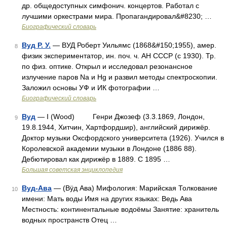
др. общедоступных симфонич. концертов. Работал с
лучшими оркестрами мира. Пропагандировал&#8230; …
Биографический словарь
Вуд Р. У.
— ВУД Роберт Уильямс (1868&#150;1955), амер.
8
физик экспериментатор, ин. поч. ч. АН СССР (с 1930). Тр.
по физ. оптике. Открыл и исследовал резонансное
излучение паров Na и Hg и развил методы спектроскопии.
Заложил основы УФ и ИК фотографии …
Биографический словарь
Вуд
— I (Wood) Генри Джозеф (3.3.1869, Лондон,
9
19.8.1944, Хитчин, Хартфордшир), английский дирижёр.
Доктор музыки Оксфордского университета (1926). Учился в
Королевской академии музыки в Лондоне (1886 88).
Дебютировал как дирижёр в 1889. С 1895 …
Большая советская энциклопедия
Вуд-Ава
— (Вӱд Ава) Мифология: Марийская Толкование
10
имени: Мать воды Имя на других языках: Ведь Ава
Местность: континентальные водоёмы Занятие: хранитель
водных пространств Отец …