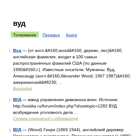
вуд
Толкование
Перевод
Книги
Вуд
— (от англ.&#160;wood&#160; дерево, лес)&#160;
1
английская фамилия, входит в 100 самых
распространённых фамилий США (по данным
1990&#160;г.). Известные носители: Мужчины: Вуд,
Александр (англ.&#160;Alexander Wood; 1907 1987)&#160;
американский&#8230; …
Википедия
ВУД
— взвод управления дивизиона воен. Источник:
2
http://voiska.ru/forum/index.php?showtopic=1282 ВУД
возбуждение уголовного дела …
Словарь сокращений и аббревиатур
ВУД
— (Wood) Генри (1869 1944), английский дирижер.
3