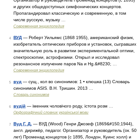
Организатор и руководитель Променад концертов (с 1895)
и других общедоступных симфонических концертов.
Пропагандировал классическую и современную, в том
числе русскую, музыку …
Современная энциклопедия
ВУД
— Роберт Уильямс (1868 1955), американский физик,
4
изобретатель оптических приборов и установок, сыгравших
значительную роль в развитии экспериментальной оптики,
спектроскопии, астрофизики. Открыл и исследовал
резонансное излучение паров Na и Hg.&#8230; …
Современная энциклопедия
вуд
— сущ., кол во синонимов: 1 • клюшка (13) Словарь
5
синонимов ASIS. В.Н. Тришин. 2013 …
Словарь синонимов
вудій
— іменник чоловічого роду, істота розм …
6
Орфографічний словник української мови
Вуд Г. Д.
— ВУД (Wood) Генри Джозеф (1869&#150;1944),
7
англ. дирижёр, педагог. Организатор и руководитель (ок. 50
лет) Променад концертов (с 1895, Лондон, Куинс холл) и